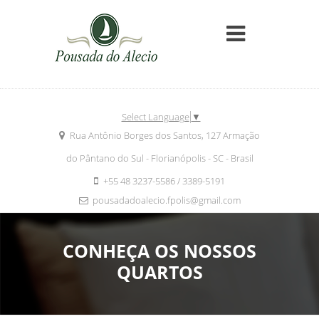
Select Language
▼
Rua Antônio Borges dos Santos, 127 Armação
do Pântano do Sul - Florianópolis - SC - Brasil
+55 48 3237-5586 / 3389-5191
pousadadoalecio.fpolis@gmail.com
CONHEÇA OS NOSSOS
QUARTOS